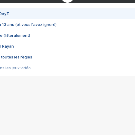
 DayZ
 a 13 ans (et vous l'avez ignoré)
e (littéralement)
im Rayan
 toutes les règles
s les jeux vidéo
us choquant de Rockstar ? - Le scandale BULLY
e plus moche de Steam
du RÊVE tourne au CAUCHEMAR
pendant 8 heures
it… à tort
umiliés par un jeu vidéo