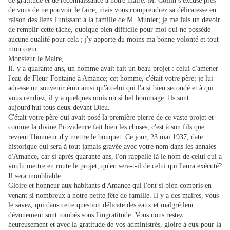
de gratitude et de reconnaissance à notre maire. M. Collin s excuse près
de vous de ne pouvoir le faire, mais vous comprendrez sa délicatesse en
raison des liens l'unissant à la famille de M. Munier; je me fais un devoir
de remplir cette tâche, quoique bien difficile pour moi qui ne possède
aucune qualité pour cela ; j'y apporte du moins ma bonne volonté et tout
mon cœur.
Monsieur le Maire,
Il. y a quarante ans, un homme avait fait un beau projet : celui d'amener
l'eau de Fleur-Fontaine à Amance; cet homme, c'était votre père; je lui
adresse un souvenir ému ainsi qu'à celui qui l'a si bien secondé et à qui
vous rendiez, il y a quelques mois un si bel hommage. Ils sont
aujourd'hui tous deux devant Dieu.
C'était votre père qui avait posé la première pierre de ce vaste projet et
comme la divine Providence fait bien les choses, c'est à son fils que
revient l'honneur d'y mettre le bouquet. Ce jour, 23 mai 1937, date
historique qui sera à tout jamais gravée avec votre nom dans les annales
d'Amance, car si après quarante ans, l'on rappelle là le nom de celui qui a
voulu mettre en route le projet, qu'en sera-t-il de celui qui l'aura exécuté?
Il sera inoubliable.
Gloire et honneur aux habitants d'Amance qui l'ont si bien compris en
venant si nombreux à notre petite fête de famille. Il y a des maires, vous
le savez, qui dans cette question délicate des eaux et malgré leur
dévouement sont tombés sous l'ingratitude. Vous nous restez
heureusement et avec la gratitude de vos administrés, gloire à eux pour là