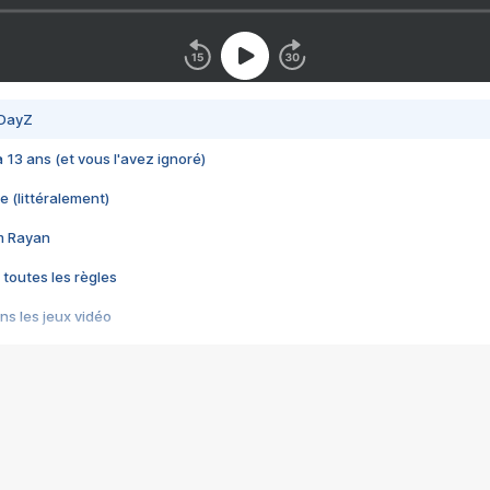
 DayZ
 a 13 ans (et vous l'avez ignoré)
e (littéralement)
im Rayan
 toutes les règles
s les jeux vidéo
us choquant de Rockstar ? - Le scandale BULLY
e plus moche de Steam
du RÊVE tourne au CAUCHEMAR
pendant 8 heures