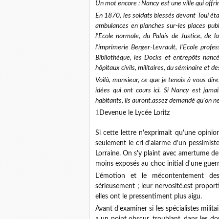
Un mot encore : Nancy est une ville qui offri
En 1870, les soldats blessés devant Toul ét
ambulances en planches sur-les places publi
l'Ecole normale, du Palais de Justice, de
l'imprimerie Berger-Levrault, l'Ecole profes
Bibliothèque, les Docks et entrepôts nancéi
hôpitaux civils, militaires, du séminaire et d
Voilà, monsieur, ce que je tenais à vous dir
idées qui ont cours ici. Si Nancy est jama
habitants, ils auront.assez demandé qu'on ne 
1
Devenue le Lycée Loritz
Si cette lettre n'exprimait qu'une opinion
seulement le cri d'alarme d'un pessimist
Lorraine. On s'y plaint avec amertume de
moins exposés au choc initial d'une guerr
L’émotion et le mécontentement des 
sérieusement ; leur nervosité.est proport
elles ont le pressentiment plus aigu.
Avant d'examiner si les spécialistes milit
a un point obscur, troublant, dans les d