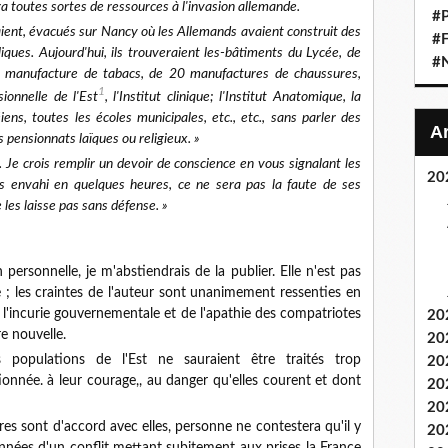
ra toutes sortes de ressources à l'invasion allemande.
#P
aient, évacués sur Nancy où les Allemands avaient construit des
#F
ques. Aujourd'hui, ils trouveraient les-bâtiments du Lycée, de
#
 la manufacture de tabacs, de 20 manufactures de chaussures,
1
sionnelle de l'Est
, l'Institut clinique; l'Institut Anatomique, la
ens, toutes les écoles municipales, etc., etc., sans parler des
es pensionnats laïques ou religieux. »
e. Je crois remplir un devoir de conscience en vous signalant les
20
is envahi en quelques heures, ce ne sera pas la faute de ses
les laisse pas sans défense. »
 personnelle, je m'abstiendrais de la publier. Elle n'est pas
e ; les craintes de l'auteur sont unanimement ressenties en
 l'incurie gouvernementale et de l'apathie des compatriotes
20
e nouvelle.
20
populations de l'Est ne sauraient être traités trop
20
ionnée. à leur courage,, au danger qu'elles courent et dont
20
20
aires sont d'accord avec elles, personne ne contestera qu'il y
20
onnées d'un conflit mettant subitement aux prises la France