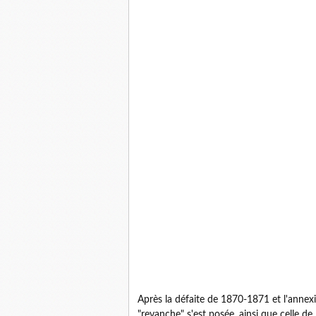
Après la défaite de 1870-1871 et l'annexi
"revanche" s'est posée, ainsi que celle de l