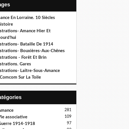
Pages
ance En Lorraine. 10 Siècles
istoire
ustrations- Amance Hier Et
ourd'hui
ustrations- Bataille De 1914
lustrations- Bouxières-Aux-Chênes
ustrations - Forêt Et Brin
ustrations. Gares
ustrations- Laître-Sous-Amance
 Comcom Sur La Toile
Catégories
281
Amance
109
ie associative
97
Guerre 1914-1918