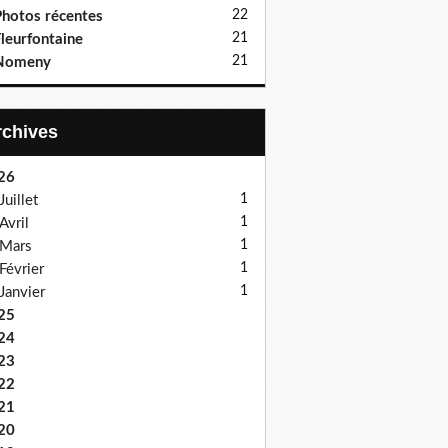
22
hotos récentes
21
leurfontaine
21
Nomeny
Archives
26
1
Juillet
1
Avril
1
Mars
1
Février
1
Janvier
25
24
23
22
21
20