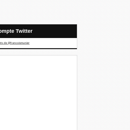
Compte Twitter
ts de @francoismunier