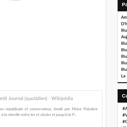
Am
D'h
Ill
Auj
Ill
Il
Ill
Ill
Ill
La
etit Journal (quotidien) - Wikipédia
#
ien républicain et conservateur, fondé par Moïse Polydore
 la cheville entre les et siècles et jusqu'à la P...
#V
#