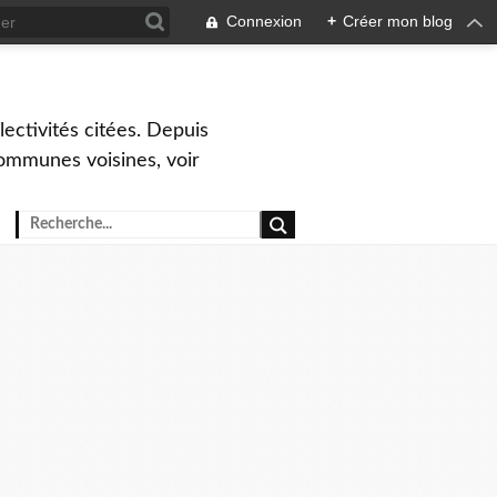
Connexion
+
Créer mon blog
ctivités citées. Depuis
ommunes voisines, voir