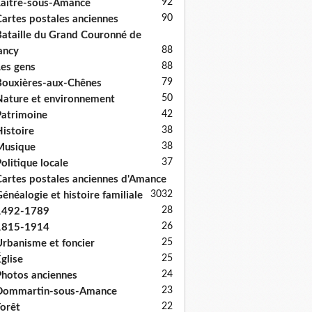
92
aître-sous-Amance
90
artes postales anciennes
ataille du Grand Couronné de
88
ancy
88
es gens
79
ouxières-aux-Chênes
50
ature et environnement
42
atrimoine
38
istoire
38
Musique
37
olitique locale
artes postales anciennes d'Amance
30
32
énéalogie et histoire familiale
28
1492-1789
26
1815-1914
25
rbanisme et foncier
25
glise
24
hotos anciennes
23
Dommartin-sous-Amance
22
orêt