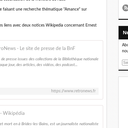
" ne faisant une recherche thématique "Amance" sur
 les liens avec deux notices Wikipedia concernant Ernest
Abo
roNews - Le site de presse de la BnF
nou
e presse issues des collections de la Bibliothèque nationale
E
ue jour, des articles, des vidéos, des podcast...
m
a
i
l
https://www.retronews.fr
 - Wikipédia
t mort en à Brides-les-Bains, est un journaliste nationaliste