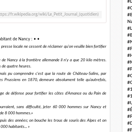
#L
#C
ttps://fr.wikipedia.org/wiki/Le_Petit_Journal_(quotidien)
#B
N
#L
#B
habitant de Nancy : • •
#N
presse locale ne cessent de réclamer qu'on veuille bien fortifier
#P
#H
e de Nancy à la frontière allemande il n'y a que 20 kilo mètres.
#
ns de quatre heures.
#P
mais pu comprendre c'est que la route de Château-Salins, par
#C
les Prussiens en 1870, demeure absolument telle qu’autrefois,
#G
»
#
age de défense pour fortifier les côtes d'Amance ou du Pain de
#
#U
ourraient, sans difficulté, jeter 60 000 hommes sur Nancy et
#É
nt de 8 000 hommes.»
#P
epuis des années; on bouche les trous de souris des Alpes et on
#
 000 habitants... »
#F