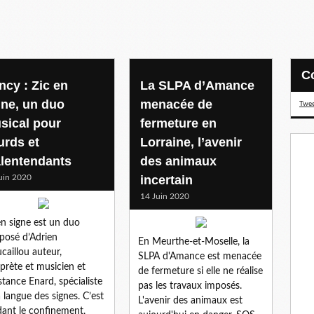
ncy : Zic en
La SLPA d’Amance
gne, un duo
menacée de
Twee
sical pour
fermeture en
urds et
Lorraine, l’avenir
lentendants
des animaux
uin 2020
incertain
14 Juin 2020
en signe est un duo
osé d’Adrien
En Meurthe-et-Moselle, la
caillou auteur,
SLPA d'Amance est menacée
rprète et musicien et
de fermeture si elle ne réalise
tance Enard, spécialiste
pas les travaux imposés.
a langue des signes. C’est
L'avenir des animaux est
ant le confinement,