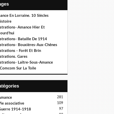
Pages
ance En Lorraine. 10 Siècles
istoire
ustrations- Amance Hier Et
ourd'hui
ustrations- Bataille De 1914
lustrations- Bouxières-Aux-Chênes
ustrations - Forêt Et Brin
ustrations. Gares
ustrations- Laître-Sous-Amance
 Comcom Sur La Toile
Catégories
281
Amance
109
ie associative
97
Guerre 1914-1918