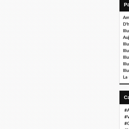
Am
D'h
Ill
Auj
Ill
Il
Ill
Ill
Ill
La
#
#V
#