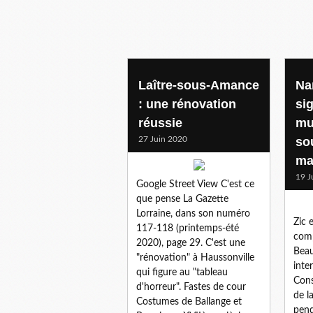
Laître-sous-Amance
Na
: une rénovation
si
réussie
mu
27 Juin 2020
so
ma
19 J
Google Street View C'est ce
que pense La Gazette
Lorraine, dans son numéro
Zic 
117-118 (printemps-été
comp
2020), page 29. C'est une
Beau
"rénovation" à Haussonville
inte
qui figure au "tableau
Cons
d'horreur". Fastes de cour
de l
Costumes de Ballange et
pend