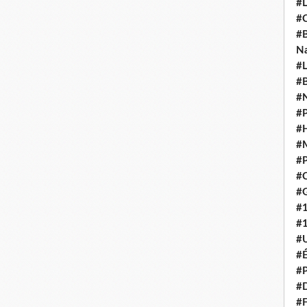
#L
#C
#B
N
#L
#B
#N
#P
#H
#
#P
#C
#G
#
#
#U
#É
#P
#
#F