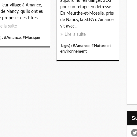
aujourd'hui en danger. SOS
 leur village à Amance,
pour un refuge en détresse.
 de Nancy, qu’ils ont eu
En Meurthe-et-Moselle, près
e proposer des titres...
de Nancy, la SLPA d’Amance
re la suite
vit avec...
Lire la suite
) :
#Amance
,
#Musique
Tag(s) :
#Amance
,
#Nature et
environnement