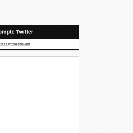
Compte Twitter
ts de @francoismunier