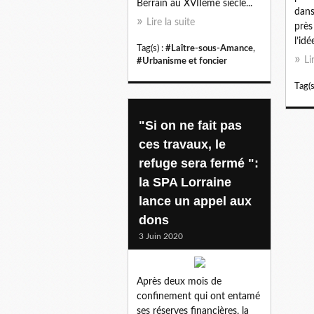
Berrain au XVIIème siècle...
dans
Lire la suite
près
l’idé
Tag(s) :
#Laître-sous-Amance
,
Li
#Urbanisme et foncier
Tag(s
"Si on ne fait pas
ces travaux, le
refuge sera fermé ":
la SPA Lorraine
lance un appel aux
dons
3 Juin 2020
Après deux mois de
confinement qui ont entamé
ses réserves financières, la