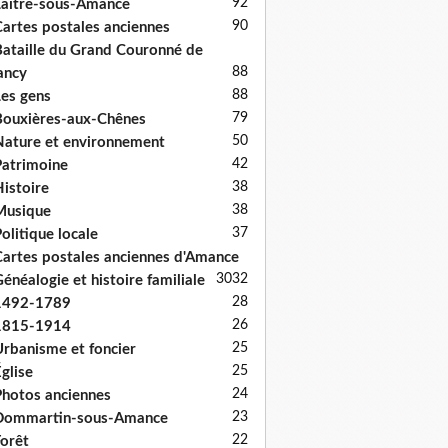
92
aître-sous-Amance
90
artes postales anciennes
ataille du Grand Couronné de
88
ancy
88
es gens
79
ouxières-aux-Chênes
50
ature et environnement
42
atrimoine
38
istoire
38
Musique
37
olitique locale
artes postales anciennes d'Amance
30
32
énéalogie et histoire familiale
28
1492-1789
26
1815-1914
25
rbanisme et foncier
25
glise
24
hotos anciennes
23
Dommartin-sous-Amance
22
orêt