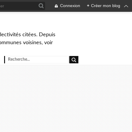
Connexion
+
Créer mon blog
ctivités citées. Depuis
ommunes voisines, voir