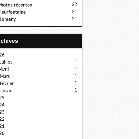
22
hotos récentes
21
leurfontaine
21
Nomeny
Archives
26
1
Juillet
1
Avril
1
Mars
1
Février
1
Janvier
25
24
23
22
21
20