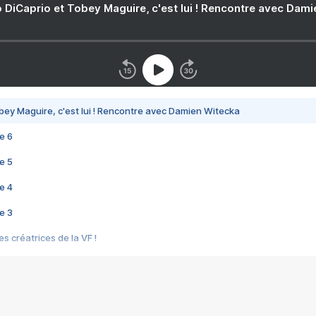
 DiCaprio et Tobey Maguire, c'est lui ! Rencontre avec Dam
bey Maguire, c'est lui ! Rencontre avec Damien Witecka
e 6
e 5
e 4
e 3
s créatrices de la VF !
e 2
e 1
e Mektoub My Love arrive enfin ! Rencontre avec Shaïn Boumedine et Sal