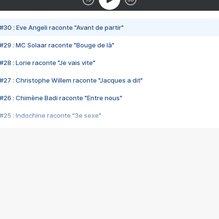
#30 : Eve Angeli raconte "Avant de partir"
#29 : MC Solaar raconte "Bouge de là"
28 : Lorie raconte "Je vais vite"
#27 : Christophe Willem raconte "Jacques a dit"
#26 : Chimène Badi raconte "Entre nous"
#25 : Indochine raconte "3e sexe"
#24 : Zaho raconte "C'est chelou"
#23 : Patrick Bruel raconte "Au café des délices"
#22 : Kyo raconte "Le chemin"
#21 : Nolwenn Leroy raconte "Cassé"
#20 : Patrick Hernandez raconte "Born to be alive"