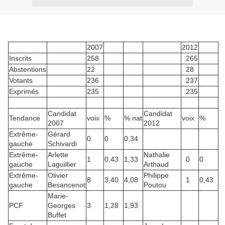
2007
2012
Inscrits
258
265
Abstentions
22
28
Votants
236
237
Exprimés
235
235
Candidat
Candidat
Tendance
voix
%
% nat
voix
%
2007
2012
Extrême-
Gérard
0
0
0,34
gauche
Schivardi
Extrême-
Arlette
Nathalie
1
0,43
1,33
0
0
gauche
Laguillier
Arthaud
Extrême-
Olivier
Philippe
8
3,40
4,08
1
0,43
gauche
Besancenot
Poutou
Marie-
PCF
Georges
3
1,28
1,93
Buffet