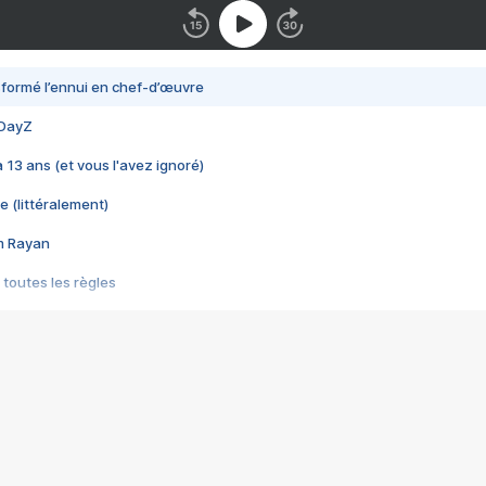
nsformé l’ennui en chef-d’œuvre
 DayZ
 a 13 ans (et vous l'avez ignoré)
e (littéralement)
im Rayan
 toutes les règles
s les jeux vidéo
us choquant de Rockstar ? - Le scandale BULLY
e plus moche de Steam
du RÊVE tourne au CAUCHEMAR
pendant 8 heures