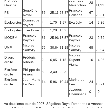
Front de
Jean-Luc
28
Gauche
Mélenchon
11,91
Ségolène
François
PS
59
25,11
25,87
67
Royal
Hollande
28,51
Dominique
Écologistes
4
1,70
1,57
Eva Joly
14
5,96
Voynet
Écologistes
José Bové
3
1,28
1,32
François
François
MODEM
61
25,96
18,57
23
9,79
Bayrou
Bayrou
Nicolas
Nicolas
UMP
72
30,64
31,18
68
Sarkozy
Sarkozy
28,94
Nicolas
Divers
Frédéric
2
0,85
1,15
Dupont-
10
4,26
droite
Nihous
Aignan
Extrême-
Philippe de
8
3,40
2,23
droite
Villiers
Extrême-
Jean-Marie
Marine Le
14
5,96
10,44
24
droite
Le Pen
Pen
10,21
Jacques
0
0
Cheminade
Au deuxième tour de 2007, Ségolène Royal l'emportait à Amance