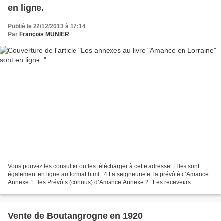
en ligne.
Publié le 22/12/2013 à 17:14
Par
François MUNIER
Vous pouvez les consulter ou les télécharger à cette adresse. Elles sont
également en ligne au format html : 4 La seigneurie et la prévôté d’Amance
Annexe 1 : les Prévôts (connus) d’Amance Annexe 2 : Les receveurs
identifiés d’Amance Annexe 3 : Bourgeoisie...
Vente de Boutangrogne en 1920