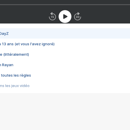
 DayZ
 a 13 ans (et vous l'avez ignoré)
e (littéralement)
im Rayan
 toutes les règles
s les jeux vidéo
us choquant de Rockstar ? - Le scandale BULLY
e plus moche de Steam
du RÊVE tourne au CAUCHEMAR
pendant 8 heures