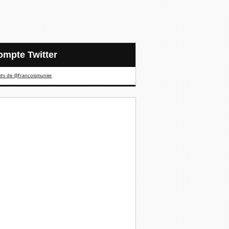
Compte Twitter
ts de @francoismunier