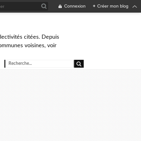
Connexion
+
Créer mon blog
ctivités citées. Depuis
ommunes voisines, voir