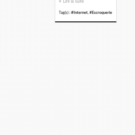
Lire la suite
Tag(s) :
#Internet
,
#Escroquerie