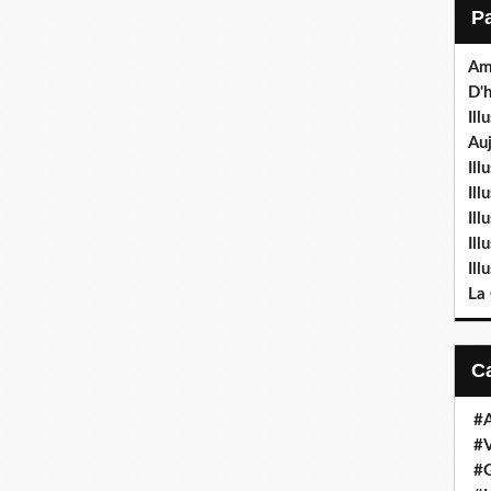
Am
D'h
Ill
Auj
Ill
Il
Ill
Ill
Ill
La
#
#V
#