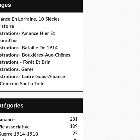
Pages
ance En Lorraine. 10 Siècles
istoire
ustrations- Amance Hier Et
ourd'hui
ustrations- Bataille De 1914
lustrations- Bouxières-Aux-Chênes
ustrations - Forêt Et Brin
ustrations. Gares
ustrations- Laître-Sous-Amance
 Comcom Sur La Toile
Catégories
281
Amance
109
ie associative
97
Guerre 1914-1918