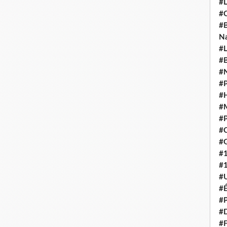
#L
#C
#B
N
#L
#B
#N
#P
#H
#
#P
#C
#G
#
#
#U
#É
#P
#
#F