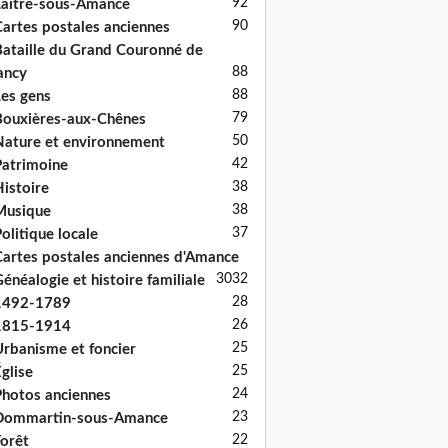
92
aître-sous-Amance
90
artes postales anciennes
ataille du Grand Couronné de
88
ancy
88
es gens
79
ouxières-aux-Chênes
50
ature et environnement
42
atrimoine
38
istoire
38
Musique
37
olitique locale
artes postales anciennes d'Amance
30
32
énéalogie et histoire familiale
28
1492-1789
26
1815-1914
25
rbanisme et foncier
25
glise
24
hotos anciennes
23
Dommartin-sous-Amance
22
orêt