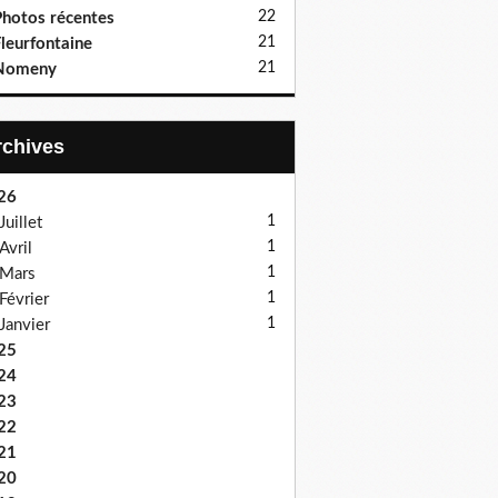
22
hotos récentes
21
leurfontaine
21
Nomeny
Archives
26
1
Juillet
1
Avril
1
Mars
1
Février
1
Janvier
25
24
23
22
21
20