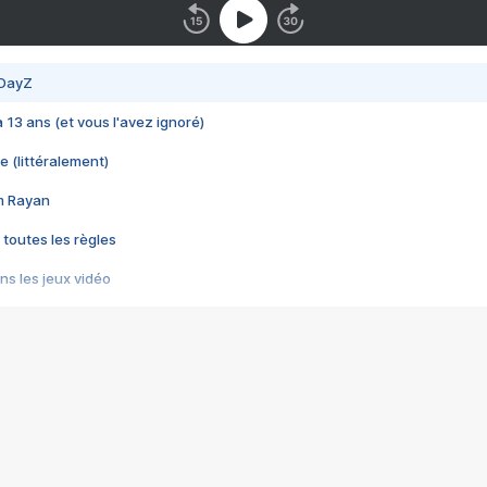
 DayZ
 a 13 ans (et vous l'avez ignoré)
e (littéralement)
im Rayan
 toutes les règles
s les jeux vidéo
us choquant de Rockstar ? - Le scandale BULLY
e plus moche de Steam
du RÊVE tourne au CAUCHEMAR
pendant 8 heures
it… à tort