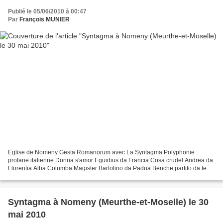
Publié le 05/06/2010 à 00:47
Par
François MUNIER
Eglise de Nomeny Gesta Romanorum avec La Syntagma Polyphonie
profane italienne Donna s'amor Eguidius da Francia Cosa crudel Andrea da
Florentia Alba Columba Magister Bartolino da Padua Benche partito da te
Don Paolo da Firenze Tu che l'oper'altru Francesco...
Syntagma à Nomeny (Meurthe-et-Moselle) le 30
mai 2010