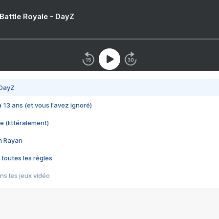
 Battle Royale - DayZ
 DayZ
 a 13 ans (et vous l'avez ignoré)
e (littéralement)
im Rayan
 toutes les règles
s les jeux vidéo
us choquant de Rockstar ? - Le scandale BULLY
e plus moche de Steam