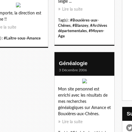
seigle ...
Lire la suite
mporte, la direction est
e !!
Tag(s) :
#Bouxières-aux-
Chênes
,
#Blanzey
,
#Archives
re la suite
départementales
,
#Moyen-
Age
) :
#Laître-sous-Amance
Généalogie
3 Décembre 2006
Mon site personnel est
enrichi avec les résultats de
mes recherches
généalogiques sur Amance et
Bouxières-aux-Chênes.
Lire la suite