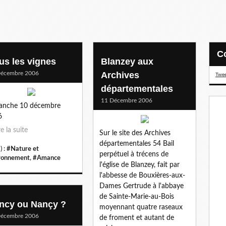
us les vignes
Blanzey aux
Décembre 2006
Archives
Twee
départementales
11 Décembre 2006
anche 10 décembre
6
re la suite
Sur le site des Archives
départementales 54 Bail
) :
#Nature et
perpétuel à trécens de
ronnement
,
#Amance
l'église de Blanzey, fait par
l'abbesse de Bouxières-aux-
Dames Gertrude à l'abbaye
de Sainte-Marie-au-Bois
ncy ou Nançy ?
moyennant quatre raseaux
Décembre 2006
de froment et autant de