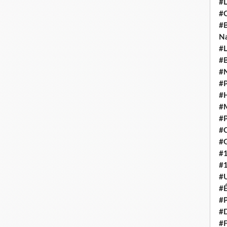
#L
#C
#B
N
#L
#B
#N
#P
#H
#
#P
#C
#G
#
#
#U
#É
#P
#
#F