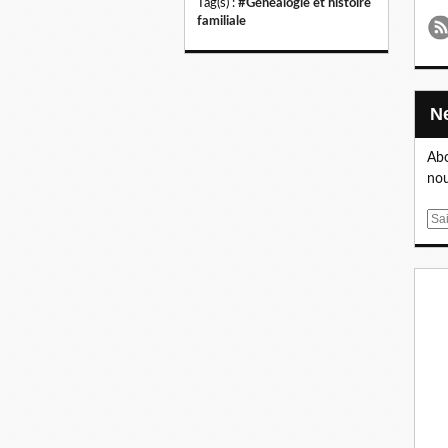
Tag(s) :
#Généalogie et histoire
familiale
Abo
nou
E
m
a
i
l