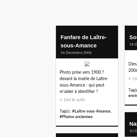
Fanfare de Laître-
So
sous-Amance
18 
26 Décembre 2006
Dim
200
Photo prise vers 1900 ?
devant la mairie de Laître-
Li
sous-Amance : qui peut
Tag(s
m'aider à identifier ?
envi
Lire la suite
Tag(s) :
#Laître-sous-Amance
,
#Photos anciennes
Na
10 