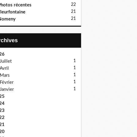
22
hotos récentes
21
leurfontaine
21
Nomeny
Archives
26
1
Juillet
1
Avril
1
Mars
1
Février
1
Janvier
25
24
23
22
21
20