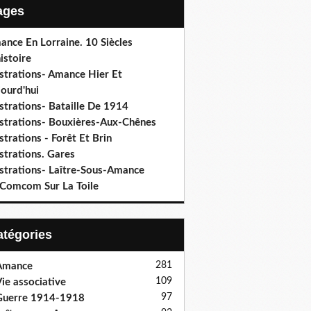
Pages
ance En Lorraine. 10 Siècles
istoire
ustrations- Amance Hier Et
ourd'hui
ustrations- Bataille De 1914
lustrations- Bouxières-Aux-Chênes
ustrations - Forêt Et Brin
ustrations. Gares
ustrations- Laître-Sous-Amance
 Comcom Sur La Toile
Catégories
281
Amance
109
ie associative
97
Guerre 1914-1918