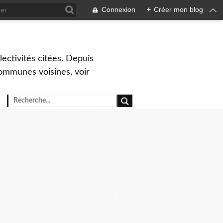
Connexion
+
Créer mon blog
ctivités citées. Depuis
ommunes voisines, voir