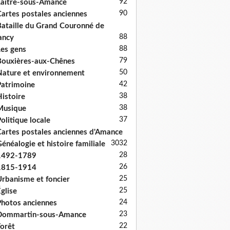
92
aître-sous-Amance
90
artes postales anciennes
ataille du Grand Couronné de
88
ancy
88
es gens
79
ouxières-aux-Chênes
50
ature et environnement
42
atrimoine
38
istoire
38
Musique
37
olitique locale
artes postales anciennes d'Amance
30
32
énéalogie et histoire familiale
28
1492-1789
26
1815-1914
25
rbanisme et foncier
25
glise
24
hotos anciennes
23
Dommartin-sous-Amance
22
orêt