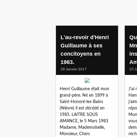
L'au-revoir d'Henri
Qu
Guillaume à ses
Mm
concitoyens en
ins
1983.
Am
28 Janvier 2017
25 J
Henri Guillaume était mon
J'ai
grand-père. Né en 1899 à
Hans
Saint-Honoré-les-Bains
j'ai
(Nièvre) il est décédé en
répo
1985. LAITRE SOUS
Muni
AMANCE, le 5 Mars 1983
vous
Madame, Mademoiselle,
dema
Monsieur, Chers
rech