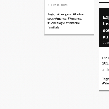
Lire la suite
Tag(s) :
#Les gens
,
#Laître-
Ex
sous-Amance
,
#Amance
,
fos
#Généalogie et histoire
familiale
so
au
7 Ja
Est 
201
Li
Tag(s
#Vie