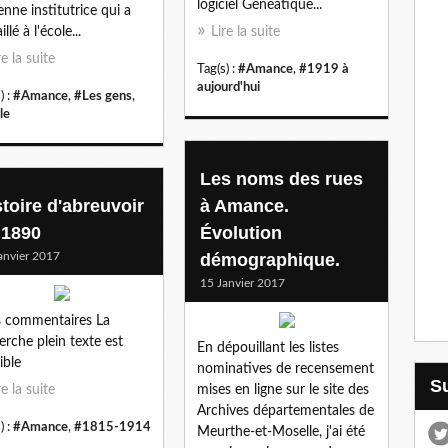
logiciel Généatique...
enne institutrice qui a
illé à l'école...
Lire la suite
re la suite
Tag(s) :
#Amance
,
#1919 à
aujourd'hui
) :
#Amance
,
#Les gens
,
le
Les noms des rues
stoire d'abreuvoir
à Amance.
 1890
Évolution
anvier 2017
démographique.
15 Janvier 2017
 commentaires La
erche plein texte est
En dépouillant les listes
ible
nominatives de recensement
re la suite
mises en ligne sur le site des
Archives départementales de
) :
#Amance
,
#1815-1914
Meurthe-et-Moselle, j'ai été