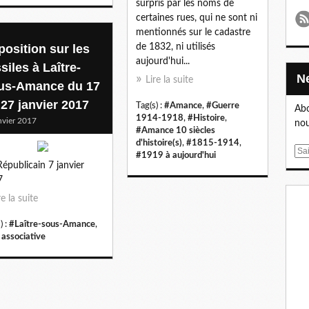
surpris par les noms de
certaines rues, qui ne sont ni
mentionnés sur le cadastre
position sur les
de 1832, ni utilisés
aujourd'hui...
siles à Laître-
Lire la suite
us-Amance du 17
 27 janvier 2017
Tag(s) :
#Amance
,
#Guerre
Abo
1914-1918
,
#Histoire
,
nvier 2017
nou
#Amance 10 siècles
d'histoire(s)
,
#1815-1914
,
E
#1919 à aujourd'hui
Républicain 7 janvier
m
7
a
i
re la suite
l
) :
#Laître-sous-Amance
,
 associative