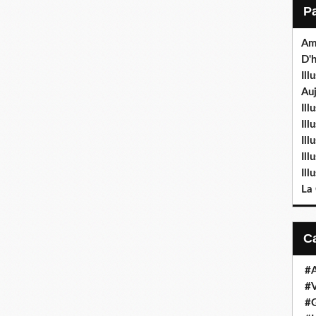
Am
D'h
Ill
Auj
Ill
Il
Ill
Ill
Ill
La
#
#V
#