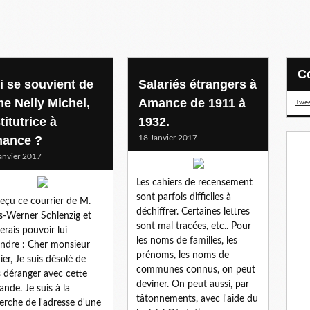
i se souvient de
Salariés étrangers à
e Nelly Michel,
Amance de 1911 à
Twee
titutrice à
1932.
ance ?
18 Janvier 2017
anvier 2017
Les cahiers de recensement
sont parfois difficiles à
 reçu ce courrier de M.
déchiffrer. Certaines lettres
-Werner Schlenzig et
sont mal tracées, etc.. Pour
merais pouvoir lui
les noms de familles, les
ndre : Cher monsieur
prénoms, les noms de
er, Je suis désolé de
communes connus, on peut
 déranger avec cette
deviner. On peut aussi, par
nde. Je suis à la
tâtonnements, avec l'aide du
erche de l'adresse d'une