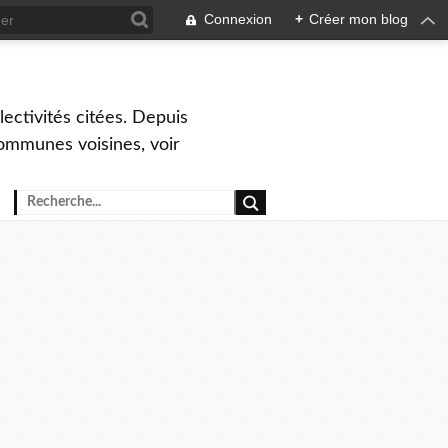
Connexion
+
Créer mon blog
ctivités citées. Depuis
ommunes voisines, voir