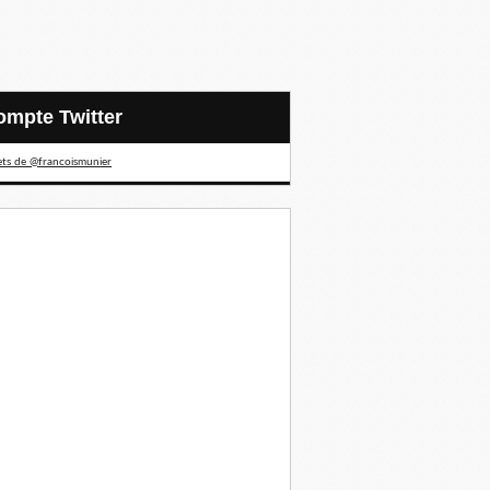
Compte Twitter
ts de @francoismunier