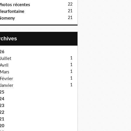
22
hotos récentes
21
leurfontaine
21
Nomeny
Archives
26
1
Juillet
1
Avril
1
Mars
1
Février
1
Janvier
25
24
23
22
21
20