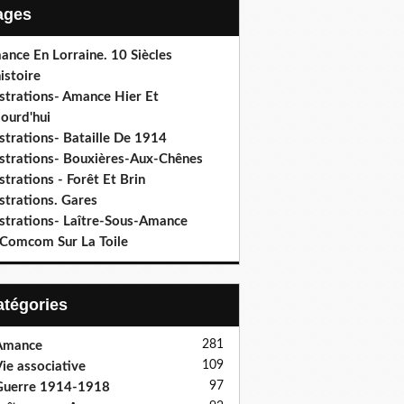
Pages
ance En Lorraine. 10 Siècles
istoire
ustrations- Amance Hier Et
ourd'hui
ustrations- Bataille De 1914
lustrations- Bouxières-Aux-Chênes
ustrations - Forêt Et Brin
ustrations. Gares
ustrations- Laître-Sous-Amance
 Comcom Sur La Toile
Catégories
281
Amance
109
ie associative
97
Guerre 1914-1918