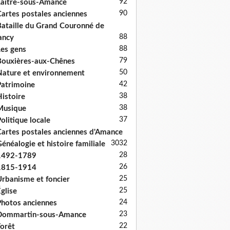
92
aître-sous-Amance
90
artes postales anciennes
ataille du Grand Couronné de
88
ancy
88
es gens
79
ouxières-aux-Chênes
50
ature et environnement
42
atrimoine
38
istoire
38
Musique
37
olitique locale
artes postales anciennes d'Amance
30
32
énéalogie et histoire familiale
28
1492-1789
26
1815-1914
25
rbanisme et foncier
25
glise
24
hotos anciennes
23
Dommartin-sous-Amance
22
orêt