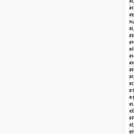
#L
#C
#B
N
#L
#B
#N
#P
#H
#
#P
#C
#G
#
#
#U
#É
#P
#
#F