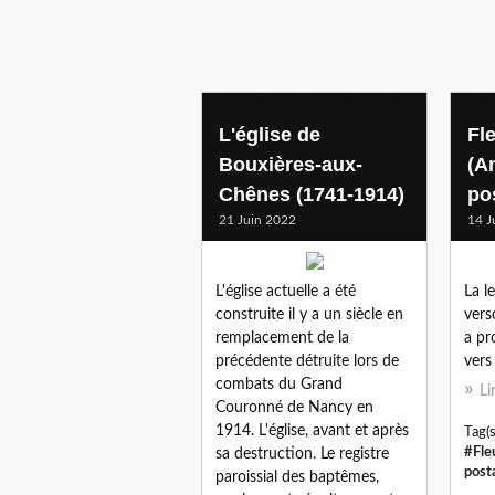
L'église de
Fl
Bouxières-aux-
(A
Chênes (1741-1914)
po
21 Juin 2022
14 J
L'église actuelle a été
La l
construite il y a un siècle en
vers
remplacement de la
a pr
précédente détruite lors de
vers
combats du Grand
Li
Couronné de Nancy en
1914. L'église, avant et après
Tag(s
#Fle
sa destruction. Le registre
post
paroissial des baptêmes,