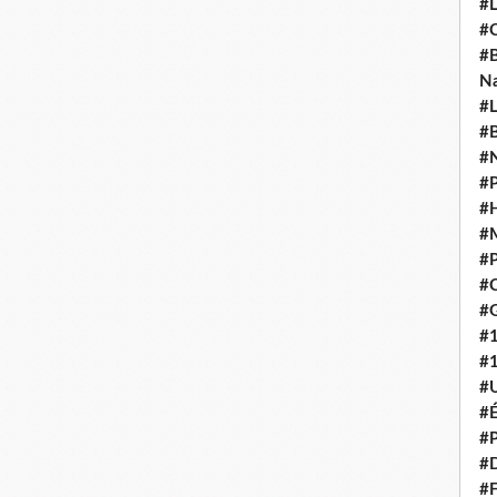
#L
#C
#B
N
#L
#B
#N
#P
#H
#
#P
#C
#G
#
#
#U
#É
#P
#
#F