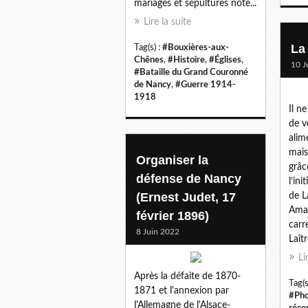
mariages et sépultures note...
Lire la suite
La
Tag(s) :
#Bouxières-aux-
Chênes
,
#Histoire
,
#Églises
,
10 J
#Bataille du Grand Couronné
de Nancy
,
#Guerre 1914-
1918
Il n
de v
alim
mais
Organiser la
grâc
défense de Nancy
l’ini
(Ernest Judet, 17
de L
Aman
février 1896)
carr
8 Juin 2022
Laît
Li
Après la défaite de 1870-
Tag(s
1871 et l'annexion par
#Pho
l'Allemagne de l'Alsace-
réce