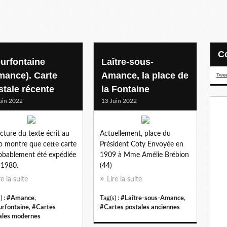
eurfontaine
Laître-sous-
mance). Carte
Amance, la place de
Twee
stale récente
la Fontaine
uin 2022
13 Juin 2022
ecture du texte écrit au
Actuellement, place du
o montre que cette carte
Président Coty Envoyée en
obablement été expédiée
1909 à Mme Amélie Brébion
 1980.
(44)
re la suite
Lire la suite
) :
#Amance
,
Tag(s) :
#Laître-sous-Amance
,
urfontaine
,
#Cartes
#Cartes postales anciennes
ales modernes