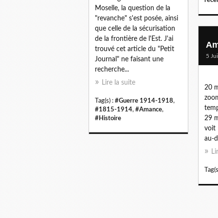
Moselle, la question de la
"revanche" s'est posée, ainsi
que celle de la sécurisation
de la frontière de l'Est. J'ai
Am
trouvé cet article du "Petit
5 Ju
Journal" ne faisant une
recherche...
Lire la suite
20 m
zoom
Tag(s) :
#Guerre 1914-1918
,
tem
#1815-1914
,
#Amance
,
29 m
#Histoire
voit
au-d
Li
Tag(s