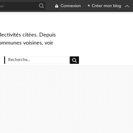
Connexion
+
Créer mon blog
ctivités citées. Depuis
ommunes voisines, voir