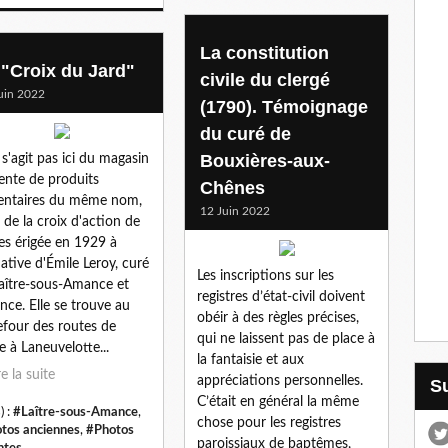
La constitution
 "Croix du Jard"
civile du clergé
uin 2022
(1790). Témoignage
du curé de
Bouxières-aux-
e s'agit pas ici du magasin
ente de produits
Chênes
entaires du même nom,
12 Juin 2022
 de la croix d'action de
es érigée en 1929 à
tiative d'Émile Leroy, curé
Les inscriptions sur les
aître-sous-Amance et
registres d’état-civil doivent
ce. Elle se trouve au
obéir à des règles précises,
efour des routes de
qui ne laissent pas de place à
re à Laneuvelotte...
la fantaisie et aux
re la suite
appréciations personnelles.
C’était en général la même
) :
#Laître-sous-Amance
,
chose pour les registres
tos anciennes
,
#Photos
paroissiaux de baptêmes,
ntes