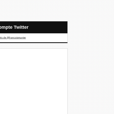
Compte Twitter
ts de @francoismunier