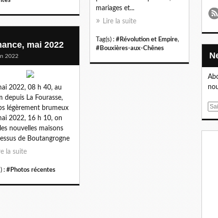
mariages et...
Lire la suite
Tag(s) :
#Révolution et Empire
,
ance, mai 2022
#Bouxières-aux-Chênes
in 2022
Abo
nou
ai 2022, 08 h 40, au
 depuis La Fourasse,
E
ps légèrement brumeux
m
ai 2022, 16 h 10, on
a
 les nouvelles maisons
i
essus de Boutangrogne
l
re la suite
) :
#Photos récentes