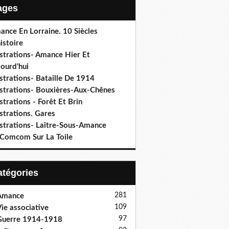
Pages
ance En Lorraine. 10 Siècles
istoire
ustrations- Amance Hier Et
ourd'hui
ustrations- Bataille De 1914
lustrations- Bouxières-Aux-Chênes
ustrations - Forêt Et Brin
ustrations. Gares
ustrations- Laître-Sous-Amance
 Comcom Sur La Toile
Catégories
281
Amance
109
ie associative
97
Guerre 1914-1918