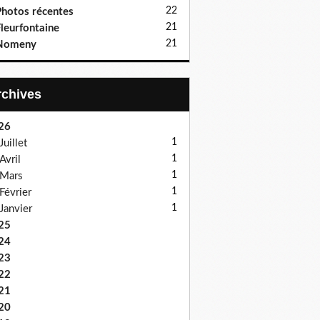
22
hotos récentes
21
leurfontaine
21
Nomeny
Archives
26
1
Juillet
1
Avril
1
Mars
1
Février
1
Janvier
25
24
23
22
21
20