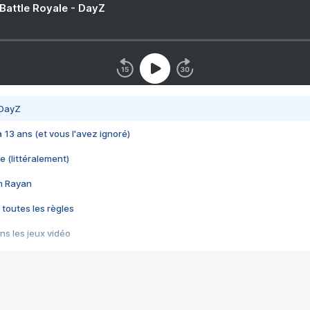
 Battle Royale - DayZ
 DayZ
 a 13 ans (et vous l'avez ignoré)
e (littéralement)
im Rayan
 toutes les règles
s les jeux vidéo
us choquant de Rockstar ? - Le scandale BULLY
e plus moche de Steam
du RÊVE tourne au CAUCHEMAR