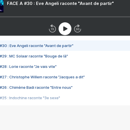
FACE A #30 : Eve Angeli raconte "Avant de partir"
#30 : Eve Angeli raconte "Avant de partir"
#29 : MC Solaar raconte "Bouge de là"
28 : Lorie raconte "Je vais vite"
#27 : Christophe Willem raconte "Jacques a dit"
#26 : Chimène Badi raconte "Entre nous"
#25 : Indochine raconte "3e sexe"
#24 : Zaho raconte "C'est chelou"
#23 : Patrick Bruel raconte "Au café des délices"
#22 : Kyo raconte "Le chemin"