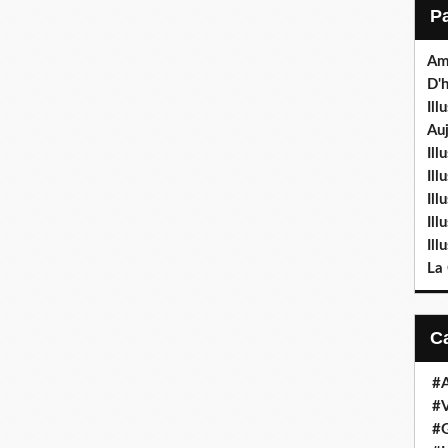
Am
D'h
Ill
Auj
Ill
Il
Ill
Ill
Ill
La
#
#V
#