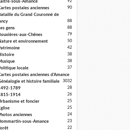
92
aître-sous-Amance
90
artes postales anciennes
ataille du Grand Couronné de
88
ancy
88
es gens
79
ouxières-aux-Chênes
50
ature et environnement
42
atrimoine
38
istoire
38
Musique
37
olitique locale
artes postales anciennes d'Amance
30
32
énéalogie et histoire familiale
28
1492-1789
26
1815-1914
25
rbanisme et foncier
25
glise
24
hotos anciennes
23
Dommartin-sous-Amance
22
orêt