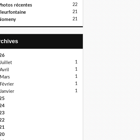
22
hotos récentes
21
leurfontaine
21
Nomeny
Archives
26
1
Juillet
1
Avril
1
Mars
1
Février
1
Janvier
25
24
23
22
21
20