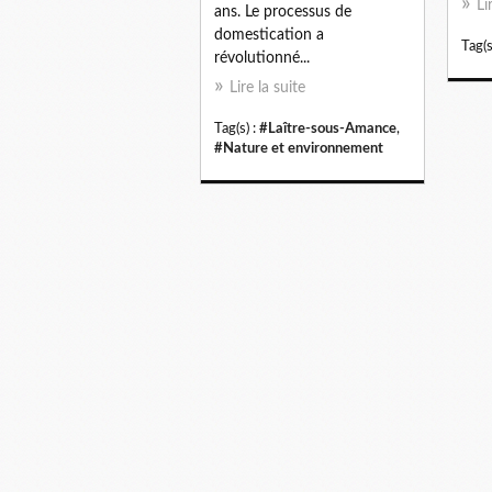
Li
ans. Le processus de
domestication a
Tag(s
révolutionné...
Lire la suite
Tag(s) :
#Laître-sous-Amance
,
#Nature et environnement