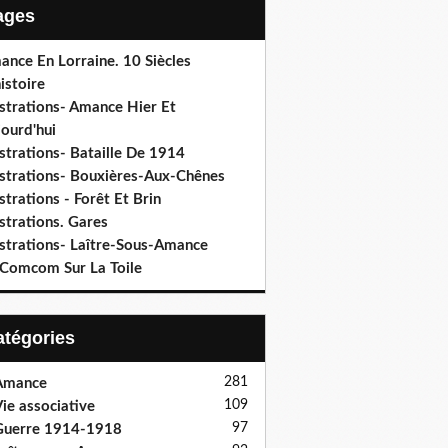
Pages
ance En Lorraine. 10 Siècles
istoire
ustrations- Amance Hier Et
ourd'hui
ustrations- Bataille De 1914
lustrations- Bouxières-Aux-Chênes
ustrations - Forêt Et Brin
ustrations. Gares
ustrations- Laître-Sous-Amance
 Comcom Sur La Toile
Catégories
281
Amance
109
ie associative
97
Guerre 1914-1918