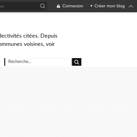
Connexion
+
Créer mon blog
ctivités citées. Depuis
ommunes voisines, voir