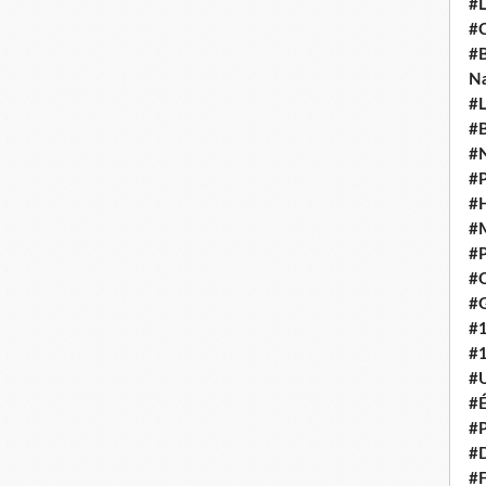
#L
#C
#B
N
#L
#B
#N
#P
#H
#
#P
#C
#G
#
#
#U
#É
#P
#
#F