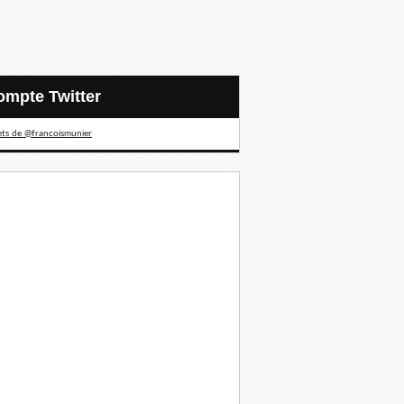
Compte Twitter
ts de @francoismunier