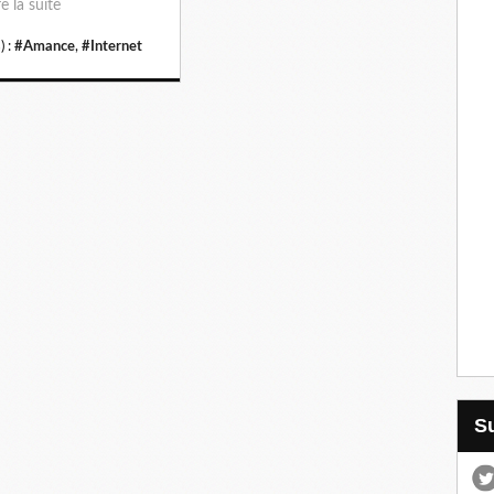
re la suite
) :
#Amance
,
#Internet