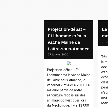
Projection-débat –
Le
Et l’homme créa la
mo
vache Mairie de
14 J
Laître-sous-Amance
27 Janvier 2020
Très 
la m
docu
Projection-débat – Et
d’ab
l’homme créa la vache Mairie
exce
de Laître-sous-Amance, le
clas
vendredi 7 février à 20:00 La
pens
majeure partie de notre
n’av
agriculture repose sur des
moi 
animaux domestiqués lors
pouv
du Néolithique, il y a 11 000