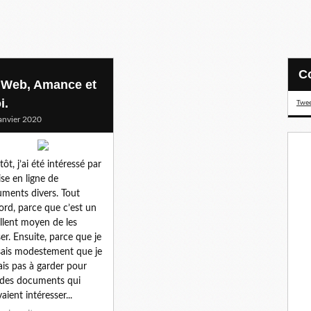
 Web, Amance et
i.
Twee
anvier 2020
tôt, j’ai été intéressé par
ise en ligne de
ments divers. Tout
ord, parce que c’est un
llent moyen de les
ser. Ensuite, parce que je
ais modestement que je
ais pas à garder pour
des documents qui
aient intéresser...