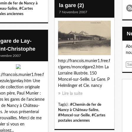
min de fer de Nancy à
la gare (2)
eau-Salins
,
#Cartes
7 Novembre 2007
ales anciennes
 gare de Lay-
Abo
int-Christophe
nou
ovembre 2007
http://francois.munier1.free.f
E
r/gares/moncelgare2.htm La
m
Lorraine illustrée. 150
://francois.munier1.free.f
a
Moncel-sur-Seille. La Gare. P
ezule/garelay.htm Une
i
Helmlinger et Cie. nancy
 de collection originale
l
on père, Paul Munier :
Lire la suite
es les gares de l'ancienne
Tag(s) :
#Chemin de fer de
e de Nancy à Château-
Nancy à Château-Salins
,
ns. Je vous présenterai
#Moncel-sur-Seille
,
#Cartes
trouvailles. Merci de me
postales anciennes
aler si vous en
aissez...