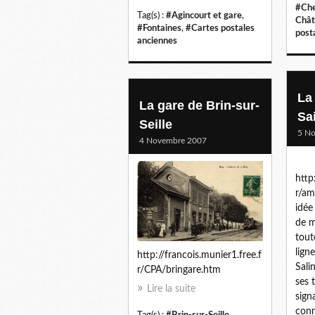
#Che
Tag(s) :
#Agincourt et gare
,
Chât
#Fontaines
,
#Cartes postales
post
anciennes
La
La gare de Brin-sur-
Sa
Seille
5 N
4 Novembre 2007
http
r/am
idée
de m
tout
lign
http://francois.munier1.free.f
Sali
r/CPA/bringare.htm
ses 
Lire la suite
sign
conn