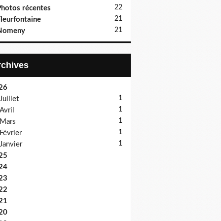
22
hotos récentes
21
leurfontaine
21
Nomeny
Archives
26
1
Juillet
1
Avril
1
Mars
1
Février
1
Janvier
25
24
23
22
21
20