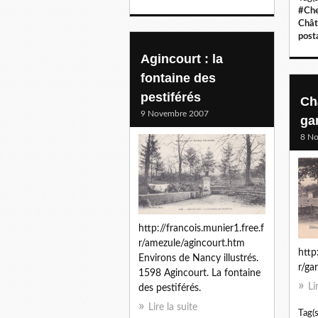
#Che
Chât
post
Agincourt : la
fontaine des
pestiférés
Ch
9 Novembre 2007
ga
8 N
http://francois.munier1.free.f
r/amezule/agincourt.htm
http
Environs de Nancy illustrés.
r/ga
1598 Agincourt. La fontaine
Li
des pestiférés.
Lire la suite
Tag(s