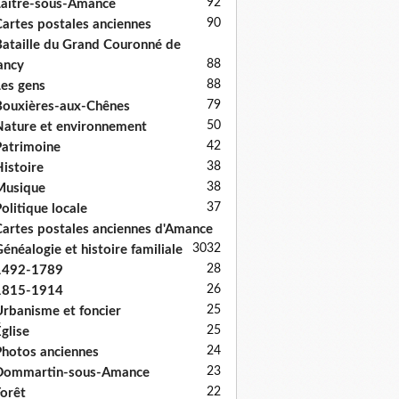
92
aître-sous-Amance
90
artes postales anciennes
ataille du Grand Couronné de
88
ancy
88
es gens
79
ouxières-aux-Chênes
50
ature et environnement
42
atrimoine
38
istoire
38
Musique
37
olitique locale
artes postales anciennes d'Amance
30
32
énéalogie et histoire familiale
28
1492-1789
26
1815-1914
25
rbanisme et foncier
25
glise
24
hotos anciennes
23
Dommartin-sous-Amance
22
orêt