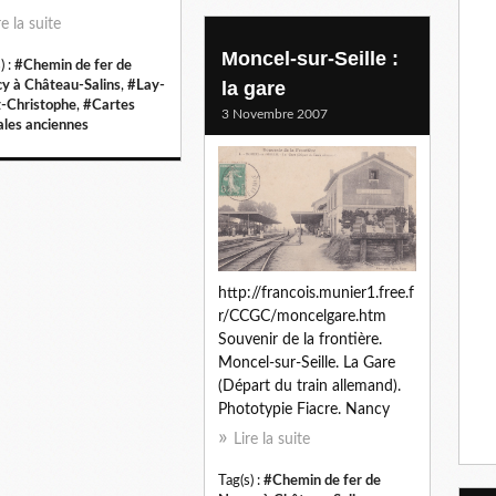
re la suite
Moncel-sur-Seille :
) :
#Chemin de fer de
la gare
y à Château-Salins
,
#Lay-
t-Christophe
,
#Cartes
3 Novembre 2007
ales anciennes
http://francois.munier1.free.f
r/CCGC/moncelgare.htm
Souvenir de la frontière.
Moncel-sur-Seille. La Gare
(Départ du train allemand).
Phototypie Fiacre. Nancy
Lire la suite
Tag(s) :
#Chemin de fer de