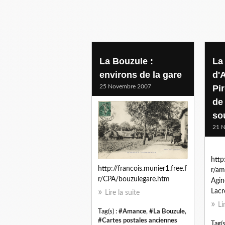
La Bouzule :
La
environs de la gare
d'
25 Novembre 2007
Pi
de
so
21 
http
http://francois.munier1.free.f
r/am
r/CPA/bouzulegare.htm
Agin
Lacr
Lire la suite
Li
Tag(s) :
#Amance
,
#La Bouzule
,
#Cartes postales anciennes
Tag(s