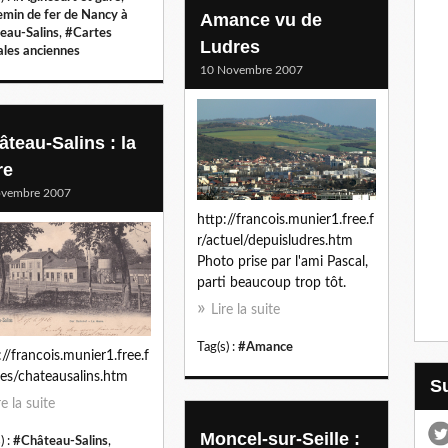
min de fer de Nancy à
Amance vu de
eau-Salins
,
#Cartes
Ludres
ales anciennes
10 Novembre 2007
âteau-Salins : la
re
ovembre 2007
http://francois.munier1.free.f
r/actuel/depuisludres.htm
Photo prise par l'ami Pascal,
parti beaucoup trop tôt.
Lire la suite
Tag(s) :
#Amance
://francois.munier1.free.f
res/chateausalins.htm
re la suite
Moncel-sur-Seille :
) :
#Château-Salins
,