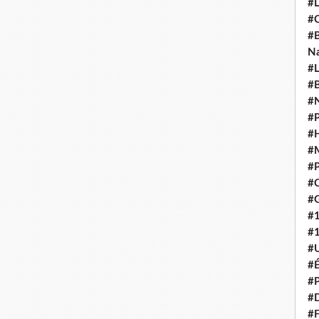
#L
#C
#B
N
#L
#B
#N
#P
#H
#
#P
#C
#G
#
#
#U
#É
#P
#
#F