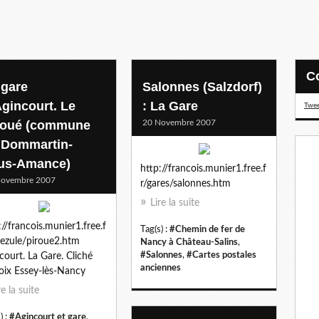
 gare
Salonnes (Salzdorf)
Agincourt. Le
: La Gare
Twee
roué (commune
20 Novembre 2007
 Dommartin-
us-Amance)
http://francois.munier1.free.f
Novembre 2007
r/gares/salonnes.htm
Lire la suite
://francois.munier1.free.f
Tag(s) :
#Chemin de fer de
ezule/piroue2.htm
Nancy à Château-Salins
,
#Salonnes
,
#Cartes postales
court. La Gare. Cliché
anciennes
oix Essey-lès-Nancy
re la suite
) :
#Agincourt et gare
,