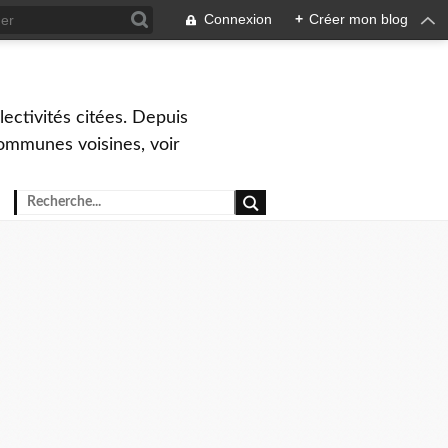
Connexion
+
Créer mon blog
ctivités citées. Depuis
ommunes voisines, voir