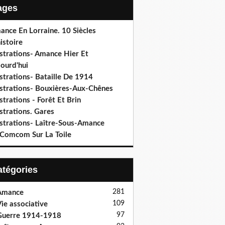
Pages
ance En Lorraine. 10 Siècles
istoire
ustrations- Amance Hier Et
ourd'hui
ustrations- Bataille De 1914
lustrations- Bouxières-Aux-Chênes
ustrations - Forêt Et Brin
ustrations. Gares
ustrations- Laître-Sous-Amance
 Comcom Sur La Toile
Catégories
281
Amance
109
ie associative
97
Guerre 1914-1918