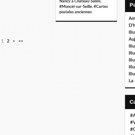
Nancy à Château-Salins
,
#Moncel-sur-Seille
,
#Cartes
postales anciennes
Am
D'h
Ill
Auj
1
2
>
>>
Ill
Il
Ill
Ill
Ill
La
#
#V
#