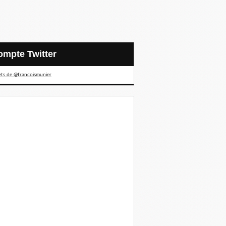
Compte Twitter
ts de @francoismunier