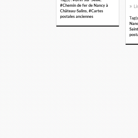
Tag(s) :
#Brin-sur-Seille
,
#Chemin de fer de Nancy à
Li
Château-Salins
,
#Cartes
postales anciennes
Tag(s
Nanc
Sain
post