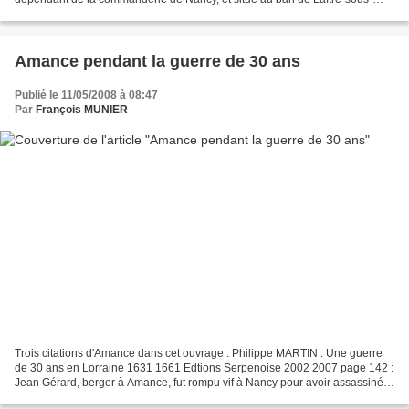
Amance ; un ermitage près de Bertrichamps ; et un...
Amance pendant la guerre de 30 ans
Publié le 11/05/2008 à 08:47
Par
François MUNIER
Trois citations d'Amance dans cet ouvrage : Philippe MARTIN : Une guerre
de 30 ans en Lorraine 1631 1661 Edtions Serpenoise 2002 2007 page 142 :
Jean Gérard, berger à Amance, fut rompu vif à Nancy pour avoir assassiné
avec un complice deux militaires...