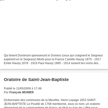
Qui timent Dominum speraverunt in Domino (ceux qui craignent le Seigneur
espèrent en le Seigneur) Morts pour la France Camille Hauüy 1875 - 1917
Emile Hauüy 1878 - 1916 Paul Hauüy 1885 - 1914 suivent les noms des
exploitants de la ferme. Nicolas Hauüy...
Oratoire de Saint-Jean-Baptiste
Publié le 11/05/2008 à 17:46
Par
François MUNIER
Dictionnaire des communes de la Meurthe. Henri Lepage 1853 SAINT-
JEAN-BAPTISTE Le Pouillé de 1768 mentionne, sous ce nom, un oratoire
dépendant de la commanderie de Nancy, et situé au ban de Laître-sous-