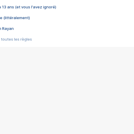
 a 13 ans (et vous l'avez ignoré)
e (littéralement)
im Rayan
 toutes les règles
s les jeux vidéo
us choquant de Rockstar ? - Le scandale BULLY
e plus moche de Steam
du RÊVE tourne au CAUCHEMAR
pendant 8 heures
it… à tort
umiliés par un jeu vidéo
ire - Final Fantasy 8