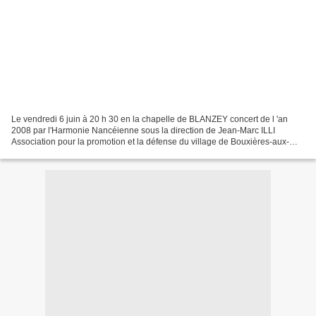
Le vendredi 6 juin à 20 h 30 en la chapelle de BLANZEY concert de l 'an
2008 par l'Harmonie Nancéienne sous la direction de Jean-Marc ILLI
Association pour la promotion et la défense du village de Bouxières-aux-
Chênes, de son environnement et de ses richesses...