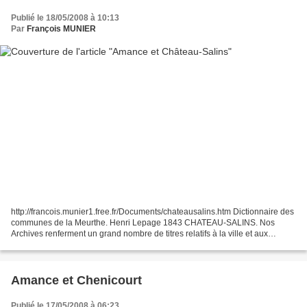
Publié le 18/05/2008 à 10:13
Par
François MUNIER
http://francois.munier1.free.fr/Documents/chateausalins.htm Dictionnaire des
communes de la Meurthe. Henri Lepage 1843 CHATEAU-SALINS. Nos
Archives renferment un grand nombre de titres relatifs à la ville et aux
salines: de Château-Salins, une partie...
Amance et Chenicourt
Publié le 17/05/2008 à 06:23