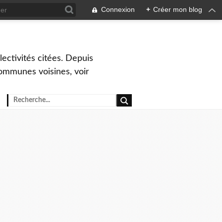
Connexion
+
Créer mon blog
ctivités citées. Depuis
ommunes voisines, voir