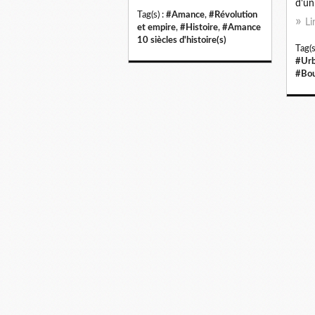
d'un
Tag(s) :
#Amance
,
#Révolution
Li
et empire
,
#Histoire
,
#Amance
10 siècles d'histoire(s)
Tag(s
#Urb
#Bou