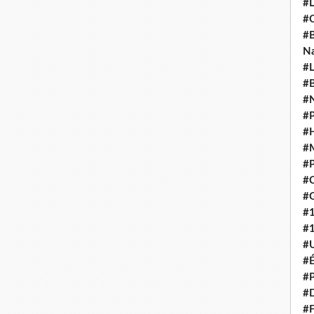
#L
#C
#B
N
#L
#B
#N
#P
#H
#
#P
#C
#G
#
#
#U
#É
#P
#
#F