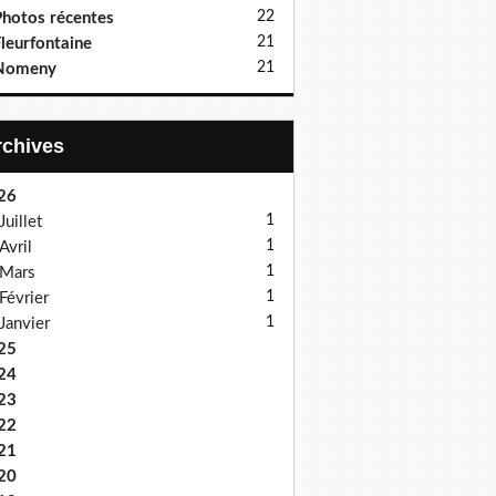
22
hotos récentes
21
leurfontaine
21
Nomeny
Archives
26
1
Juillet
1
Avril
1
Mars
1
Février
1
Janvier
25
24
23
22
21
20