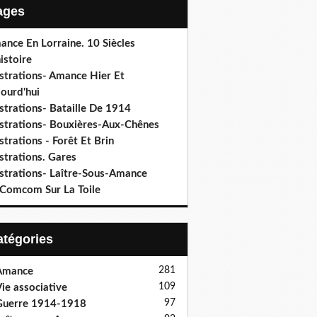
Pages
ance En Lorraine. 10 Siècles
istoire
ustrations- Amance Hier Et
ourd'hui
ustrations- Bataille De 1914
lustrations- Bouxières-Aux-Chênes
ustrations - Forêt Et Brin
ustrations. Gares
ustrations- Laître-Sous-Amance
 Comcom Sur La Toile
Catégories
281
Amance
109
ie associative
97
Guerre 1914-1918