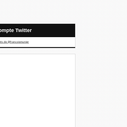
Compte Twitter
ts de @francoismunier