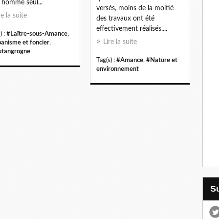
 homme seul...
versés, moins de la moitié
re la suite
des travaux ont été
effectivement réalisés....
) :
#Laître-sous-Amance
,
Lire la suite
anisme et foncier
,
tangrogne
Tag(s) :
#Amance
,
#Nature et
environnement