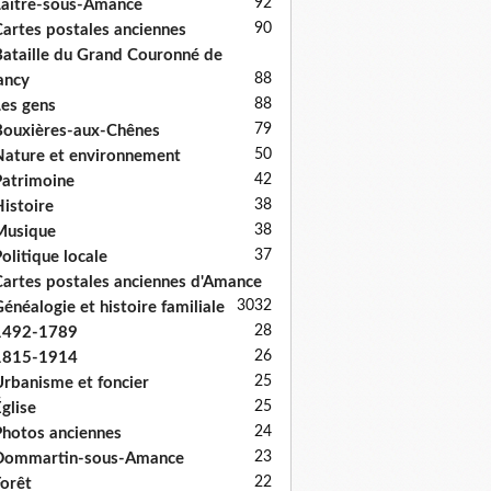
92
aître-sous-Amance
90
artes postales anciennes
ataille du Grand Couronné de
88
ancy
88
es gens
79
ouxières-aux-Chênes
50
ature et environnement
42
atrimoine
38
istoire
38
Musique
37
olitique locale
artes postales anciennes d'Amance
30
32
énéalogie et histoire familiale
28
1492-1789
26
1815-1914
25
rbanisme et foncier
25
glise
24
hotos anciennes
23
Dommartin-sous-Amance
22
orêt