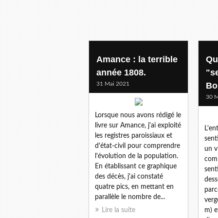
Amance : la terrible
Qu
année 1808.
"s
31 Mai 2021
Bo
30 M
Lorsque nous avons rédigé le
livre sur Amance, j'ai exploité
L'en
les registres paroissiaux et
sent
d'état-civil pour comprendre
un v
l'évolution de la population.
comm
En établissant ce graphique
sent
des décès, j'ai constaté
dess
quatre pics, en mettant en
parc
parallèle le nombre de...
verge
Lire la suite
m) e