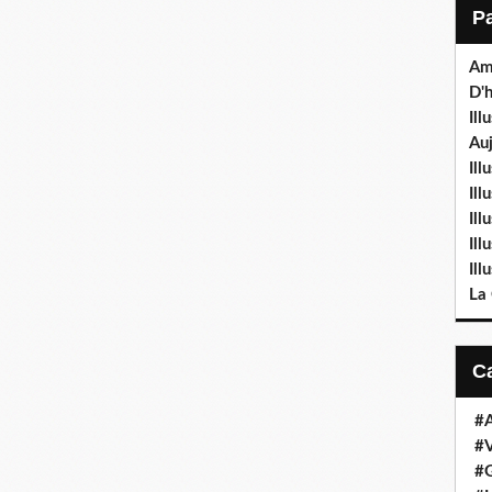
Am
D'h
Ill
Auj
Ill
Il
Ill
Ill
Ill
La
#
#V
#