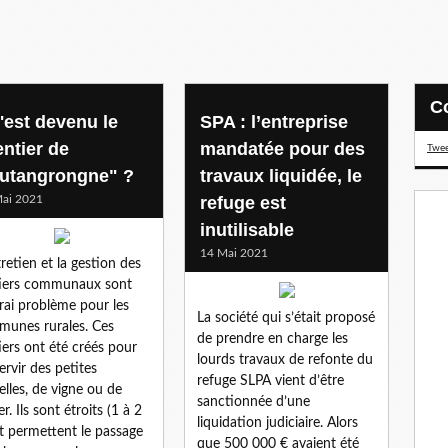
'est devenu le
SPA : l’entreprise
entier de
mandatée pour des
Twee
utangrongne" ?
travaux liquidée, le
ai 2021
refuge est
inutilisable
14 Mai 2021
tretien et la gestion des
iers communaux sont
rai problème pour les
La société qui s’était proposé
unes rurales. Ces
de prendre en charge les
iers ont été créés pour
lourds travaux de refonte du
ervir des petites
refuge SLPA vient d’être
elles, de vigne ou de
sanctionnée d’une
r. Ils sont étroits (1 à 2
liquidation judiciaire. Alors
t permettent le passage
que 500 000 € avaient été