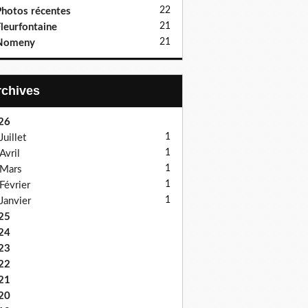
22
hotos récentes
21
leurfontaine
21
Nomeny
Archives
26
1
Juillet
1
Avril
1
Mars
1
Février
1
Janvier
25
24
23
22
21
20