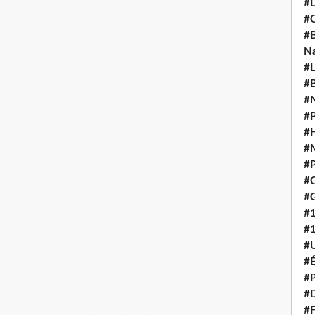
#L
#C
#B
N
#L
#B
#N
#P
#H
#
#P
#C
#G
#
#
#U
#É
#P
#
#F