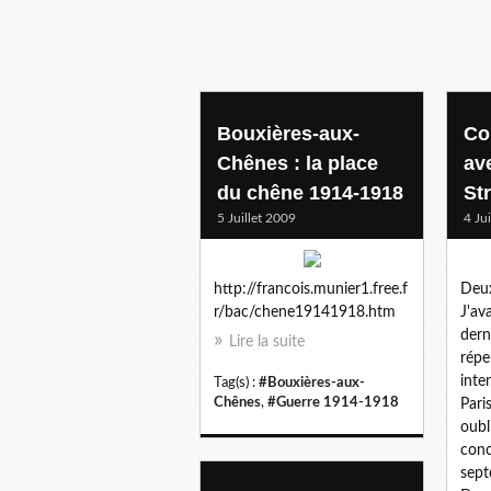
Bouxières-aux-
Co
Chênes : la place
av
du chêne 1914-1918
St
5 Juillet 2009
4 Ju
http://francois.munier1.free.f
Deux
r/bac/chene19141918.htm
J'av
dern
Lire la suite
répe
inte
Tag(s) :
#Bouxières-aux-
Chênes
,
#Guerre 1914-1918
Pari
oubl
conc
sept