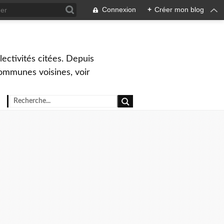
Connexion
+
Créer mon blog
ctivités citées. Depuis
ommunes voisines, voir