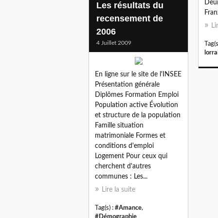
Deum
Les résultats du
Fran
recensement de
Li
2006
4 Juillet 2009
Tag(s
lorra
En ligne sur le site de l'INSEE
Présentation générale
Diplômes Formation Emploi
Population active Évolution
et structure de la population
Famille situation
matrimoniale Formes et
conditions d'emploi
Logement Pour ceux qui
cherchent d'autres
communes : Les...
Lire la suite
Tag(s) :
#Amance
,
#Démographie