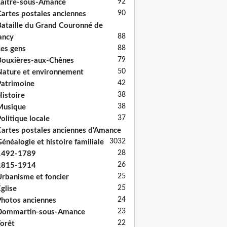
92
aître-sous-Amance
90
artes postales anciennes
ataille du Grand Couronné de
88
ancy
88
es gens
79
ouxières-aux-Chênes
50
ature et environnement
42
atrimoine
38
istoire
38
Musique
37
olitique locale
artes postales anciennes d'Amance
30
32
énéalogie et histoire familiale
28
1492-1789
26
1815-1914
25
rbanisme et foncier
25
glise
24
hotos anciennes
23
Dommartin-sous-Amance
22
orêt