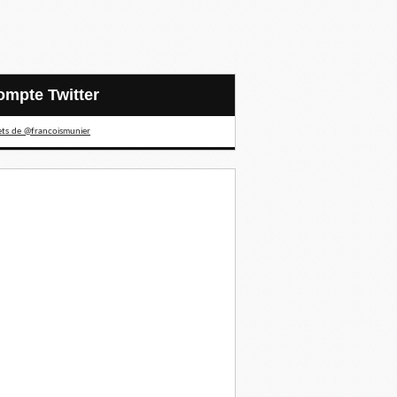
Compte Twitter
ts de @francoismunier