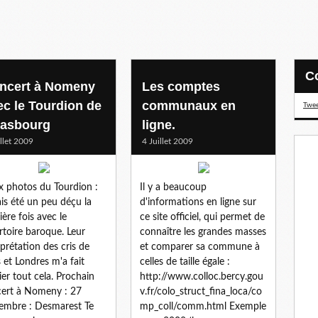
ncert à Nomeny
Les comptes
ec le Tourdion de
communaux en
Twee
rasbourg
ligne.
illet 2009
4 Juillet 2009
 photos du Tourdion :
Il y a beaucoup
ais été un peu déçu la
d'informations en ligne sur
ière fois avec le
ce site officiel, qui permet de
rtoire baroque. Leur
connaître les grandes masses
rprétation des cris de
et comparer sa commune à
s et Londres m'a fait
celles de taille égale :
ier tout cela. Prochain
http://www.colloc.bercy.gou
ert à Nomeny : 27
v.fr/colo_struct_fina_loca/co
embre : Desmarest Te
mp_coll/comm.html Exemple