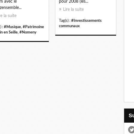
 avec le
pour 2008 (les...
zensemble...
Lire la suite
re la suite
Tag(s) :
#Investissements
communaux
) :
#Musique
,
#Patrimoine
in en Seille
,
#Nomeny