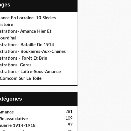
Pages
ance En Lorraine. 10 Siècles
istoire
ustrations- Amance Hier Et
ourd'hui
ustrations- Bataille De 1914
lustrations- Bouxières-Aux-Chênes
ustrations - Forêt Et Brin
ustrations. Gares
ustrations- Laître-Sous-Amance
 Comcom Sur La Toile
Catégories
281
Amance
109
ie associative
97
Guerre 1914-1918