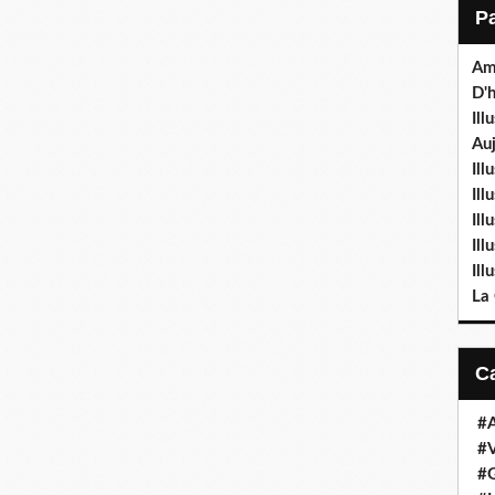
Am
D'h
Ill
Auj
Ill
Il
Ill
Ill
Ill
La
#
#V
#