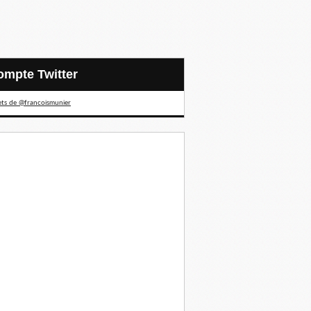
Compte Twitter
ts de @francoismunier