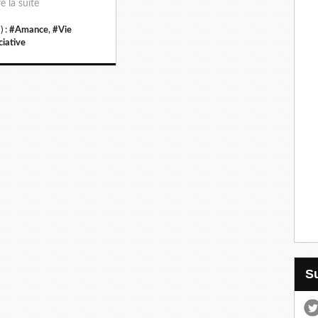
re la suite
) :
#Amance
,
#Vie
ciative