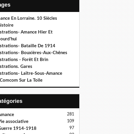
Pages
ance En Lorraine. 10 Siècles
istoire
ustrations- Amance Hier Et
ourd'hui
ustrations- Bataille De 1914
lustrations- Bouxières-Aux-Chênes
ustrations - Forêt Et Brin
ustrations. Gares
ustrations- Laître-Sous-Amance
 Comcom Sur La Toile
Catégories
281
Amance
109
ie associative
97
Guerre 1914-1918