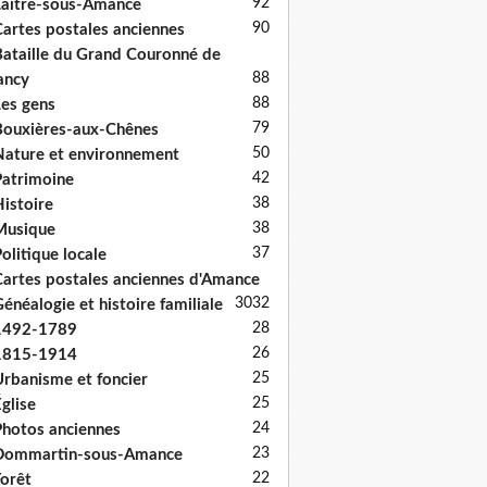
92
aître-sous-Amance
90
artes postales anciennes
ataille du Grand Couronné de
88
ancy
88
es gens
79
ouxières-aux-Chênes
50
ature et environnement
42
atrimoine
38
istoire
38
Musique
37
olitique locale
artes postales anciennes d'Amance
30
32
énéalogie et histoire familiale
28
1492-1789
26
1815-1914
25
rbanisme et foncier
25
glise
24
hotos anciennes
23
Dommartin-sous-Amance
22
orêt