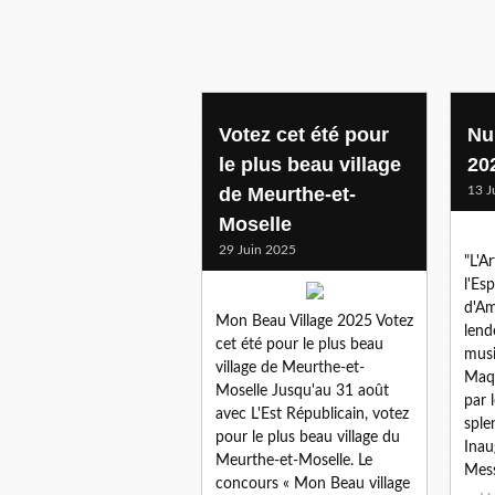
Votez cet été pour
Nu
le plus beau village
20
de Meurthe-et-
13 J
Moselle
29 Juin 2025
"L'Ar
l'Esp
d'Am
Mon Beau Village 2025 Votez
lend
cet été pour le plus beau
musi
village de Meurthe-et-
Maqu
Moselle Jusqu'au 31 août
par 
avec L'Est Républicain, votez
sple
pour le plus beau village du
Inau
Meurthe-et-Moselle. Le
Mess
concours « Mon Beau village