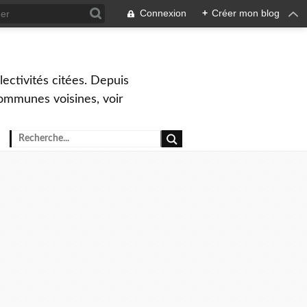
Connexion
+
Créer mon blog
ctivités citées. Depuis
ommunes voisines, voir