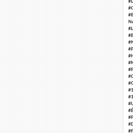
#L
#C
#B
N
#L
#B
#N
#P
#H
#
#P
#C
#G
#
#
#U
#É
#P
#
#F