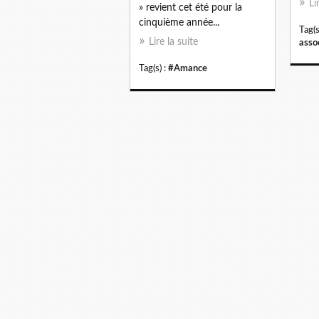
Li
» revient cet été pour la
cinquième année...
Tag(s
Lire la suite
asso
Tag(s) :
#Amance