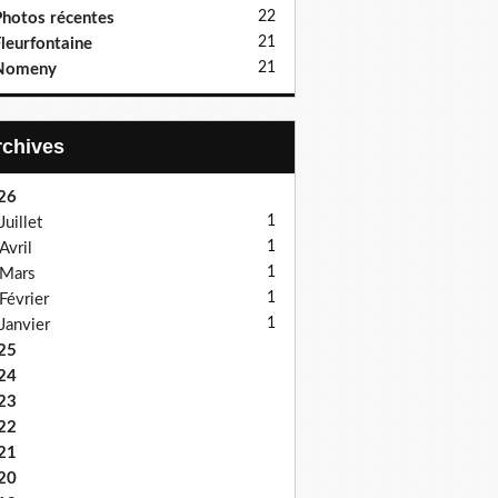
22
hotos récentes
21
leurfontaine
21
Nomeny
Archives
26
1
Juillet
1
Avril
1
Mars
1
Février
1
Janvier
25
24
23
22
21
20