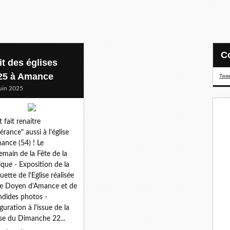
it des églises
25 à Amance
Twee
uin 2025
t fait renaitre
érance" aussi à l'église
ance (54) ! Le
emain de la Fête de la
que - Exposition de la
ette de l'Eglise réalisée
le Doyen d'Amance et de
ndides photos -
guration à l'issue de la
e du Dimanche 22...