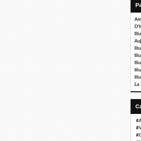
Am
D'h
Ill
Auj
Ill
Il
Ill
Ill
Ill
La
#
#V
#