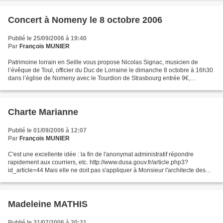
Concert à Nomeny le 8 octobre 2006
Publié le 25/09/2006 à 19:40
Par
François MUNIER
Patrimoine lorrain en Seille vous propose Nicolas Signac, musicien de
l’évêque de Toul, officier du Duc de Lorraine le dimanche 8 octobre à 16h30
dans l’église de Nomeny avec le Tourdion de Strasbourg entrée 9€,
adhérents 5€, gratuite aux moins de 18...
Charte Marianne
Publié le 01/09/2006 à 12:07
Par
François MUNIER
C'est une excellente idée : la fin de l'anonymat administratif répondre
rapidement aux courriers, etc. http://www.dusa.gouv.fr/article.php3?
id_article=44 Mais elle ne doit pas s'appliquer à Monsieur l'architecte des
bâtiments de France , qui, après avoir...
Madeleine MATHIS
Publié le 31/07/2006 à 20:21